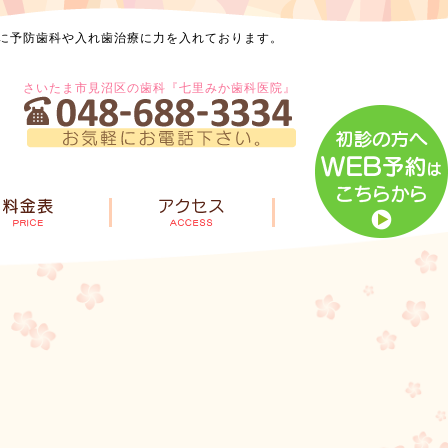
に予防歯科や入れ歯治療に力を入れております。
さいたま市見沼区の歯科『七里みか歯科医院』
風景
診療内容
料金表
診