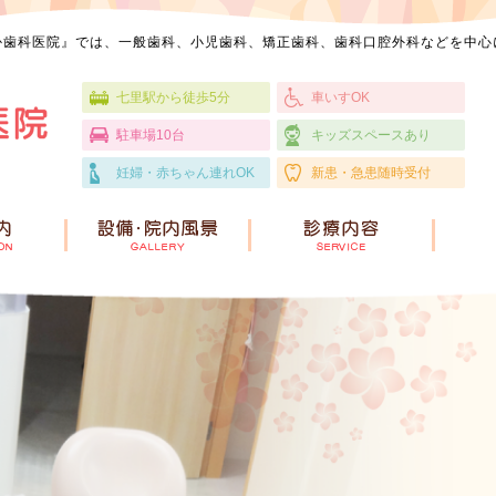
か歯科医院』では、一般歯科、小児歯科、矯正歯科、歯科口腔外科などを中心
七里駅から徒歩5分
車いすOK
駐車場10台
キッズスペースあり
妊婦・赤ちゃん連れOK
新患・急患随時受付
HOME
医院案内
設備・院内