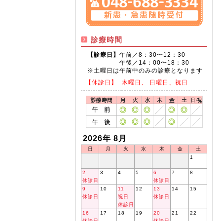
診療時間
【診療日】
午前／8：30〜12：30
午後／14：00〜18：30
※土曜日は午前中のみの診療となります
【休診日】
木曜日、 日曜日、祝日
2026年 8月
日
月
火
水
木
金
土
1
2
3
4
5
6
7
8
休診日
休診日
9
10
11
12
13
14
15
休診日
祝日
休診日
休診日
16
17
18
19
20
21
22
休診日
休診日