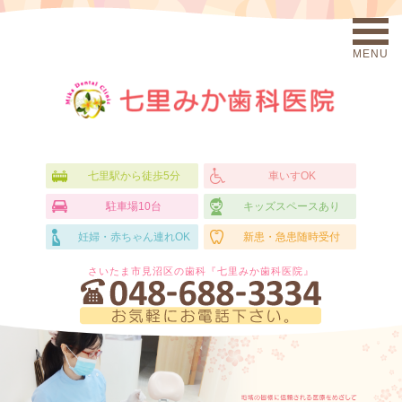
MENU
七里駅から徒歩5分
車いすOK
駐車場10台
キッズスペースあり
妊婦・赤ちゃん連れOK
新患・急患随時受付
さいたま市見沼区の歯科『七里みか歯科医院』