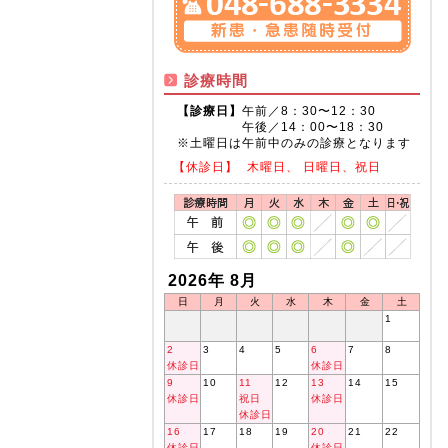
診療時間
【診療日】
午前／8：30〜12：30
午後／14：00〜18：30
※土曜日は午前中のみの診療となります
【休診日】
木曜日、 日曜日、祝日
2026年 8月
日
月
火
水
木
金
土
1
2
3
4
5
6
7
8
休診日
休診日
9
10
11
12
13
14
15
休診日
祝日
休診日
休診日
16
17
18
19
20
21
22
休診日
休診日