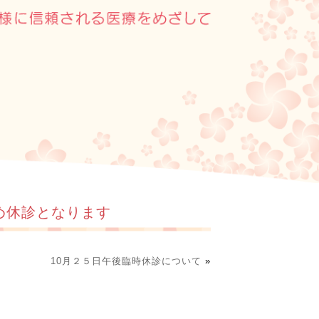
め休診となります
10月２５日午後臨時休診について
»