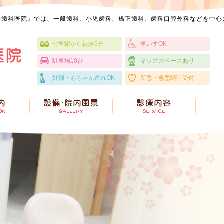
か歯科医院』では、一般歯科、小児歯科、矯正歯科、歯科口腔外科などを中心
七里駅から徒歩5分
車いすOK
駐車場10台
キッズスペースあり
妊婦・赤ちゃん連れOK
新患・急患随時受付
HOME
医院案内
設備・院内