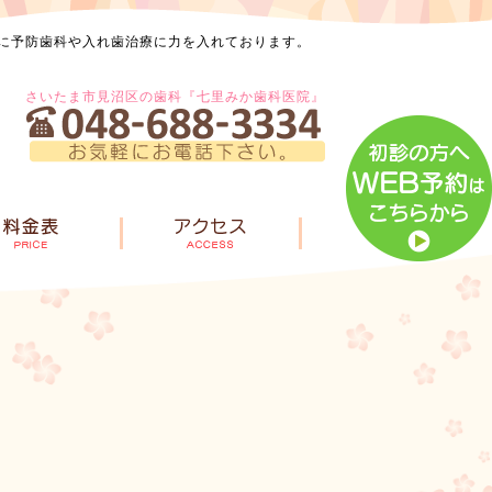
に予防歯科や入れ歯治療に力を入れております。
さいたま市見沼区の歯科『七里みか歯科医院』
風景
診療内容
料金表
診