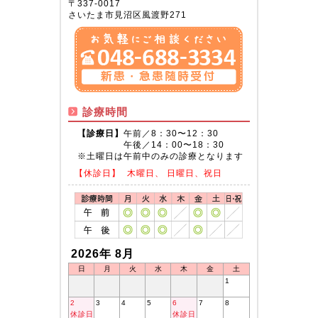
〒337-0017
さいたま市見沼区風渡野271
診療時間
【診療日】
午前／8：30〜12：30
午後／14：00〜18：30
※土曜日は午前中のみの診療となります
【休診日】
木曜日、 日曜日、祝日
2026年 8月
日
月
火
水
木
金
土
1
2
3
4
5
6
7
8
休診日
休診日