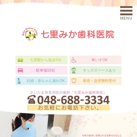
MENU
七里駅から徒歩5分
車いすOK
駐車場10台
キッズスペースあり
妊婦・赤ちゃん連れOK
新患・急患随時受付
さいたま市見沼区の歯科『七里みか歯科医院』