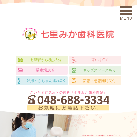
MENU
七里駅から徒歩5分
車いすOK
駐車場10台
キッズスペースあり
妊婦・赤ちゃん連れOK
新患・急患随時受付
さいたま市見沼区の歯科『七里みか歯科医院』